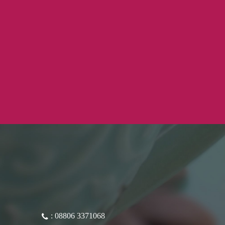
: 08806 3371068