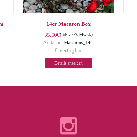
em
14er Macaron Box
35,50€
(Inkl. 7% Mwst.)
Artikelnr.:
Macarons_14er
8 verfügbar
Details anzeigen